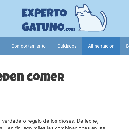
Comportamiento
Cuidados
Alimentación
B
ueden comer
n verdadero regalo de los dioses. De leche,
s… en fin, son miles las combinaciones en las