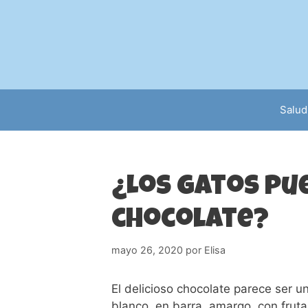
Saltar
al
contenido
Salud
¿Los gatos p
chocolate?
mayo 26, 2020
por
Elisa
El delicioso chocolate parece ser u
blanco, en barra, amargo, con fruta