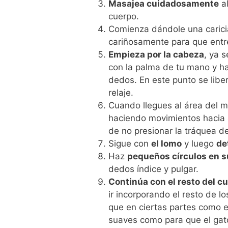
Masajea cuidadosamente
al
cuerpo.
Comienza dándole una caricia
cariñosamente para que entr
Empieza por la cabeza
, ya 
con la palma de tu mano y ha
dedos. En este punto se lib
relaje.
Cuando llegues al área del m
haciendo movimientos hacia 
de no presionar la tráquea 
Sigue con
el lomo
y luego
de
Haz
pequeños círculos en su
dedos índice y pulgar.
Continúa con el resto del c
ir incorporando el resto de l
que en ciertas partes como e
suaves como para que el gato