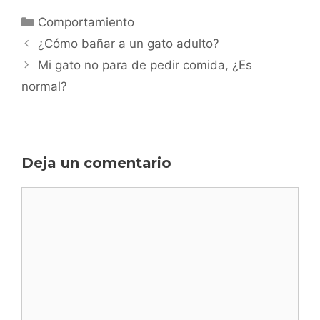
Categorías
Comportamiento
Navegación
¿Cómo bañar a un gato adulto?
de
Mi gato no para de pedir comida, ¿Es
entradas
normal?
Deja un comentario
Comentario