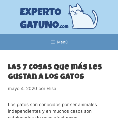
Saltar
al
contenido
Menú
Las 7 cosas que más les
gustan a los gatos
mayo 4, 2020
por
Elisa
Los gatos son conocidos por ser animales
independientes y en muchos casos son
catalogados de poco afectuosos.